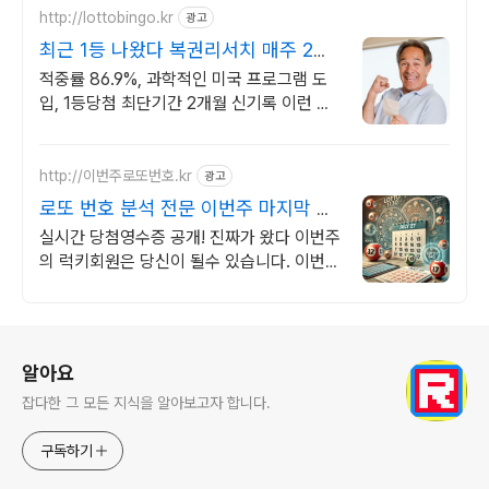
http://lottobingo.kr
광고
최근 1등 나왔다 복권리서치 매주 2등
이상 당첨자 속출
적중률 86.9%, 과학적인 미국 프로그램 도
입, 1등당첨 최단기간 2개월 신기록 이런 것
이 바로 분석실력이죠
http://이번주로또번호.kr
광고
로또 번호 분석 전문 이번주 마지막 기
회!
실시간 당첨영수증 공개! 진짜가 왔다 이번주
의 럭키회원은 당신이 될수 있습니다. 이번엔
당신 차례입니다!
로그 정보
알아요
잡다한 그 모든 지식을 알아보고자 합니다.
구독하기