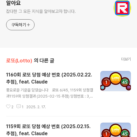
알아요
잡다한 그 모든 지식을 알아보고자 합니다.
구독하기
더보기
로또(Lotto)
의 다른 글
1160회 로또 당첨 예상 번호 (2025.02.22.
추첨), feat. Claude
글 내용
풍요로운 기운을 담았습니다 로또 6/45, 1159회 당첨결
과1159회 당첨결과 (2025-02-15 추첨) 당첨번호 : 3,
9, 27, 28, 38, 39 보너스번호 : 7 1등 총 당첨금 : 296억
2
1
2025. 2. 17.
원(23명 / 13억) 그냥 뜬금없이 이번 주를 위한 행운 번호
를 추천해 주길 바래. 6개의 숫자 조합을 7개 추천해줘. 이
번 주를 위한 특별한 행운의 숫자 조합을 준비했습니다! 1
1159회 로또 당첨 예상 번호 (2025.02.15.
세트: 7, 13, 25, 34, 38, 45행운의 7과 13을 포함한 상
승세 조합큰 행운을 기원하는 45로 마무리했습니다 2세
추첨), feat. Claude
글 내용