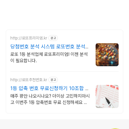
http://로또프리미엄.kr
광고
당첨번호 분석 시스템 로또번호 분석업
체
로또 1등 분석업체 로또프리미엄! 이젠 분석
이 필요합니다.
http://로또추천번호.kr
광고
1등 압축 번호 무료신청하기 10조합 압
축번호무료신청하기
매주 꽝만 나오시나요? 더이상 고민하지마시
고 이번주 1등 압축번호 무료 신청하세요 지
금 신청하시면 1등 압축 추천 번호 서비스 무
료 발송해 드립니다
로그 정보