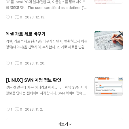
DB를 local PC에 설치/전환 후, 이클립스를 통해 사이트
를 열려고 하니 The user specified as a definer ('ro
ot'@'%') does not exist 오류가 발생하였다. 구글링 한
작성시간
1
0
2023. 12. 13.
결과, 권한 문제였다. 아래와 같이 입력 실행후, 정상작동을
확인 할 수 있었다. grant all on *.* to 'root'@'%' iden
tified by 'password' with grant option;
엑셀 가로 세로 바꾸기
글 내용
엑셀, 가로 * 세로 (횡*열) 바꾸기 1. 먼저, 변환하고자 하는
영역(데이터)을 선택하여, 복사한다. 2. 가로 세로를 변환
할 곳에 마우스를 위치 시킨 후, 선택하여 붙여넣기 를 선택
한다. 3. 우측 하단의 행/열 바꿈 을 선택한 후, 확인을 한
작성시간
1
0
2023. 11. 20.
다. 4. 행/열이 바꾸어졌음을 확인할 수 있다.
[LINUX] SVN 계정 정보 확인
글 내용
맞는 것 같은데 자꾸 아니라고 해서...ㅠ.ㅠ 해당 SVN 서버
정보를 안다는 전제하에 시작합니다. SVN 서버에 접속 후,
경로가 제대로 기억나면 다행이지만 그렇지 않다면 그냥
찾기를 합니다. 아래의 명령어를 통해서 "svnserve.con
작성시간
1
0
2023. 11. 2.
f" SVN 설정 파일을 찾습니다. find . -name "svnserv
e.conf" ./SVN_HOME/svn/repository/conf/svnse
rve.conf 위와 같은 응답을 보내 올건데요. 아래의 cd 명
더보기
령을 통해서 설정 파일이 위치한 폴더로 이동합니다. cd /