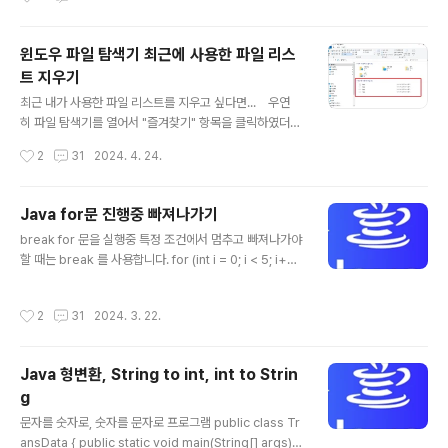
정 → 환경 변수 → 시스템 변수 (Path) 편집 → 환경 변
수 편집 의 순으로 한다. ▼ ▼
윈도우 파일 탐색기 최근에 사용한 파일 리스
▼ ▼ ▼ ▼ ▼ ▼ ▼ ▼ ▼ ▼ ▼ ▼ ▼ ▼ ▼ ▼ 잘못
트 지우기
된 경로 (수정전) C:\Python39\ C:\Python39\Scripts
글 내용
\ 수정후 C:\Users\사용자\AppData\Local\Program
최근 내가 사용한 파일 리스트를 지우고 싶다면... 우연
s\Python\Python39\ C:\Users\사용자\AppData\Lo
히 파일 탐색기를 열어서 "즐겨찾기" 항목을 클릭하였더
cal\Programs\Python\Python39\..
니 '최근에 사용한 파일' 리스트가 주~욱하고 나왔다. 헌데
작성시간
2
31
2024. 4. 24.
이 파일명들을 다른 사람에게 보이기 싫다면 어떻게 해야
할까? 최근에 사용한 파일 리스트를 아예 없애보자. 먼저,
"파일" 탭을 눌러서 "폴더 및 검색 옵션 변경" 메뉴를 누르
Java for문 진행중 빠져나가기
거나, "보기" 탭을 누른다음 우측의 "옵션" 아이콘을 누른
글 내용
break for 문을 실행중 특정 조건에서 멈추고 빠져나가야
다. 그 다음, 폴더 옵션 팝업창이 뜨면 "일반" 탭에서 하
할 때는 break 를 사용합니다. for (int i = 0; i < 5; i++)
단의 "개인 정보 보호" 항목으로 가서 '즐겨찾기에서 최근
{ if (i == 3) { break; } } 이 예제는 for 루프를 5번 반복
에 사용된 파일 표시' 와 '즐겨찾기에서 최근에 사용된 폴
해야 하는 것으로 정의합니다. 그러나 카운터가 3일 때 if
더 표시'의 체크를 해제한다.그리고, "지우기" 버튼을 눌
작성시간
2
31
2024. 3. 22.
조건이 참이 되고 break 문은 루프를 종료합니다. 만약에
러 깔끔히 지우고, "..
for 문이 중첩되어 돌고 있다면 "레이블"을 활용한 break
를 사용합니다. outloop: for (int rowNum = 0; rowN
Java 형변환, String to int, int to Strin
um
g
글 내용
문자를 숫자로, 숫자를 문자로 프로그램 public class Tr
ansData { public static void main(String[] args) {