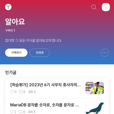
검색하기
티스토리
알아요
구독자
1
잡다한 그 모든 지식을 알아보고자 합니다.
구독하기
방명록
신고하기 레이어
열기
인기글
[학습평가] 2023년 6기 사무직 종사자의
안전관리(1) - 나
0
0
조회
5
MariaDB 문자를 숫자로, 숫자를 문자로 변
환
2
0
조회
5