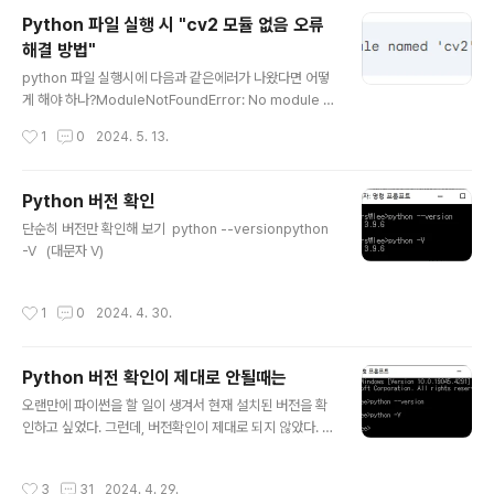
쉽게 공유할 수 있다는 장점이 있습니다. 디지털 배지의 장
Python 파일 실행 시 "cv2 모듈 없음 오류
점디지털 배지가 인기를 얻는 데에는 다음과 같은 몇 가지
해결 방법"
이유가 있습니다.온라인 학습 성과를 인증하는 효과적인
글 내용
방법: 디지털 배지는 온라인 강좌나 교육 프로그램을 수료
python 파일 실행시에 다음과 같은에러가 나왔다면 어떻
했다는 사실을 쉽게 증명할 수 있는 방법을 제공합니다. 이
게 해야 하나?ModuleNotFoundError: No module n
는 특히 전통적인 학력이 없는 사람들이 자신의 능력과 지
amed 'cv2' 오류 해석:이 오류는 Python 파일을 실
작성시간
1
0
2024. 5. 13.
식을 입증하는 데 도움이 될 수 있..
행하려고 할 때 'cv2'라는 모듈을 찾을 수 없다는 것을 의
미합니다.cv2는 OpenCV라는 이미지 처리 및 컴퓨터 비
전 라이브러리의 Python 바인딩입니다. 해결 방법: ope
Python 버전 확인
ncv-python 설치 가장 일반적인 해결 방법은 'opencv-
글 내용
단순히 버전만 확인해 보기 python --versionpython
python' 패키지를 설치하는 것입니다. 다음 명령을 사용
-V (대문자 V)
하여 설치할 수 있습니다. pip install opencv-python
작성시간
1
0
2024. 4. 30.
Python 버전 확인이 제대로 안될때는
글 내용
오랜만에 파이썬을 할 일이 생겨서 현재 설치된 버전을 확
인하고 싶었다. 그런데, 버전확인이 제대로 되지 않았다. 명
령 프롬프트에서 버전을 확인하려는데 아래 처럼 버전
이 안나온다면 환경변수의 설정을 확인해 보고 수정해 줘
작성시간
3
31
2024. 4. 29.
야 한다. 설정 → 시스템 → 정보 → 고급 시스템 설