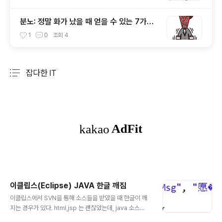
분노: 정말 화가 났을 때 얻을 수 있는 7가지
이점
1
0
조회
4
잡다한 IT
분류 전체보기
주요 글 목록
이클립스(Eclipse) JAVA 한글 깨짐
글 내용
이클립스에서 SVN을 통해 소스들을 받았을 때 한글이 깨
지는 경우가 있다. html,jsp 는 괜찮았는데, java 소스
의 파일들이 깨졌다면, 이클립스의 메뉴에서 "Windo