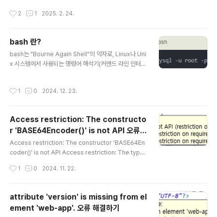
w" > "Preference" > "General" > "Content Type
작성시간
2
1
2025. 2. 24.
s"를 들어가서 Text 밑에 "Java Source File"을 클릭한
다. 처음이라면, Default encoding 에 아무것도 없
을 확율 99% 이다. "UTF-8"을 입력 후, Update 버튼
bash 란?
을 눌러주고, 적용 후, 닫으면 (Apply and Close) 된다.
글 내용
bash는 "Bourne Again Shell"의 약자로, Linux나 Uni
x 시스템에서 사용되는 명령어 해석기(커맨드 라인 인터페
이스)입니다. 쉽게 설명하자면:사용자가 컴퓨터에 텍스트
로 명령을 입력하면bash가 그 명령어를 해석해서컴퓨터
작성시간
1
0
2024. 12. 23.
가 이해할 수 있는 방식으로 전달하는 프로그램입니다bas
h라고 표시한 것은 그 명령어가 터미널(커맨드 창)에서 실
행되어야 하는 명령어라는 것 입니다.
Access restriction: The constructo
r 'BASE64Encoder()' is not API 오류
글 내용
해결하기
Access restriction: The constructor 'BASE64En
coder()' is not API Access restriction: The typ
e 'BASE64Encoder()' is not API java 프로젝트에
작성시간
1
0
2024. 11. 22.
서 위와 같은 오류가 발생하였다. JRE Library가 정상적
으로 지정되지 않은 경우라 판단하고,이클립스에서 프로젝
트를 선택하고 마우스 오른쪽 버튼을 클릭 후, 'Properie
attribute 'version' is missing from el
s' 메뉴를 선택왼쪽 항목들 중에서 'Java Build Path' 선
ement 'web-app'. 오류 해결하기
택Libraries 탭을 선택'JRE System Library'를 선택
글 내용