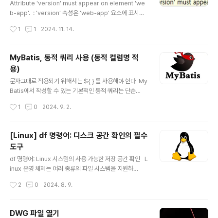
후, 'Remove' 버튼으로 제거'Add Library' 를 클릭하여
Attribute 'version' must appear on element 'we
'JRE System Library'를 다시 추가위의 절차대로 했더
b-app'. : 'version' 속성은 'web-app' 요소에 표시되
니 해결되네요.
어야 합니다. 라고 하는 군요. web-app 태그에 version
작성시간
1
1
2024. 11. 14.
="2.4" 추가하여 오류를 해결합니다.
MyBatis, 동적 쿼리 사용 (동적 컬럼명 적
용)
글 내용
문자그대로 적용되기 위해서는 ${ } 를 사용해야 한다 My
Batis에서 작성할 수 있는 기본적인 동적 쿼리는 단순
히 WHERE절에 파라미터를 적용한 방법이다. XML파일
작성시간
1
0
2024. 9. 2.
에서 SELECT ID="SEARCH" RESULTMAP="SEAR
CHVO" PARAMETERTYPE="MAP"> SELECT
* FROM EMPLOYEE WHERE #{PARAM1}
[Linux] df 명령어: 디스크 공간 확인의 필수
= #{PARAM2} SELECT> PARAM1 에서는 동적 컬럼
도구
명(MEMBER_ID)을 변수로 받고, PARAM2 는 해당 컬럼
글 내용
에 포함되는 데이터('TISTORY')를 받아 처리하고자 하였
df 명령어: Linux 시스템의 사용 가능한 저장 공간 확인 L
지만, 쿼리의 결과는 SELECT * FROM EMPLOYEE
inux 운영 체제는 여러 종류의 파일 시스템을 지원하
WHERE 'MEMBER_ID' = 'TISTO..
고, 각 파일 시스템은 자신의 특성과 용량을 가집니다. 하
작성시간
2
0
2024. 8. 9.
지만, 시스템 관리자가 이러한 정보를 확인할 수 있는 명령
어가 필요합니다. 이런 요구를 충족하는 명령어 중 하나
가 바로 `df` 명령어입니다. df 명령어란?df는 "disk fre
DWG 파일 열기
e"의 약자로, 리눅스 시스템의 디스크 사용량을 확인할 수