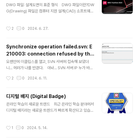
글 내용
DWG 파일: 설계도면의 표준 형식 DWG 파일이란?DW
있는 명령어입니다. 이 명령어를 사용하면 파일 시스템의
G(Drawing) 파일은 컴퓨터 지원 설계(CAD) 소프트웨어
전체 크기, 사용 중인 공간, 사용 가능한 공간 등을 쉽게 확
에서 사용하는 2차원 및 3차원 도면을 위한 파일 형식입니
인할 수 있습니다. df 명령어 사용법 `df` 명령어는 다음
다. 건축, 엔지니어링, 제조 등 다양한 산업 분야에서 건축
처럼 사용할 수 있습니다:df [옵션] `df` 명령어의 기본 옵
작성시간
2
0
2024. 6. 27.
도면, 기계 설계도, 배관 설계도 등을 표현하는 데 사용됩니
션은 다음과 같습니다: `-h`: human-..
다.DWG 파일 열기 방법AutoCAD 사용:AutoCAD는 D
WG 파일의 원 개발사인 Autodesk에서 제공하는 CAD
Synchronize operation failed.svn: E
소프트웨어입니다. DWG 파일을 편집, 생성 및 관리하는
210003: connection refused by the
데 가장 강력한 도구입니다. https://www.autodesk.co
글 내용
server 오류...
m/AutoCAD LT는 AutoCAD의 가벼운 버전으로, DW
오랜만에 이클립스를 열고, SVN 서버에 접속해 보았더
G 파일을 열고 볼 수는 있지만 편집 기능은 제한적입니다.
니... 에러가 나를 반겼다. 아놔... SVN 서버 IP 누가 바꿨
Autodesk 무료 뷰어:Autodesk..
냐? SVN Repositories ▶ Location Properties에
작성시간
2
0
2024. 6. 11.
서 URL IP 주소 확인 가능하다.
디지털 배지 (Digital Badge)
글 내용
온라인 학습의 새로운 트렌드 최근 온라인 학습 분야에서
디지털 배지라는 새로운 트렌드가 빠르게 확산되고 있습니
다. 디지털 배지는 온라인 강좌나 교육 프로그램을 수료하
거나 특정 기술을 습득했을 때 얻을 수 있는 온라인 인증서
작성시간
1
0
2024. 5. 14.
와 같은 개념입니다. 종이 인증서와 달리 디지털 배지는 온
라인으로 발급되고 관리되며, 소셜 미디어나 포트폴리오에