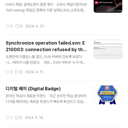
글 내용
DWG 파일: 설계도면의 표준 형식 DWG 파일이란?DW
있는 명령어입니다. 이 명령어를 사용하면 파일 시스템의
G(Drawing) 파일은 컴퓨터 지원 설계(CAD) 소프트웨어
전체 크기, 사용 중인 공간, 사용 가능한 공간 등을 쉽게 확
에서 사용하는 2차원 및 3차원 도면을 위한 파일 형식입니
인할 수 있습니다. df 명령어 사용법 `df` 명령어는 다음
다. 건축, 엔지니어링, 제조 등 다양한 산업 분야에서 건축
처럼 사용할 수 있습니다:df [옵션] `df` 명령어의 기본 옵
작성시간
2
0
2024. 6. 27.
도면, 기계 설계도, 배관 설계도 등을 표현하는 데 사용됩니
션은 다음과 같습니다: `-h`: human-..
다.DWG 파일 열기 방법AutoCAD 사용:AutoCAD는 D
WG 파일의 원 개발사인 Autodesk에서 제공하는 CAD
Synchronize operation failed.svn: E
소프트웨어입니다. DWG 파일을 편집, 생성 및 관리하는
210003: connection refused by the
데 가장 강력한 도구입니다. https://www.autodesk.co
글 내용
server 오류...
m/AutoCAD LT는 AutoCAD의 가벼운 버전으로, DW
오랜만에 이클립스를 열고, SVN 서버에 접속해 보았더
G 파일을 열고 볼 수는 있지만 편집 기능은 제한적입니다.
니... 에러가 나를 반겼다. 아놔... SVN 서버 IP 누가 바꿨
Autodesk 무료 뷰어:Autodesk..
냐? SVN Repositories ▶ Location Properties에
작성시간
2
0
2024. 6. 11.
서 URL IP 주소 확인 가능하다.
디지털 배지 (Digital Badge)
글 내용
온라인 학습의 새로운 트렌드 최근 온라인 학습 분야에서
디지털 배지라는 새로운 트렌드가 빠르게 확산되고 있습니
다. 디지털 배지는 온라인 강좌나 교육 프로그램을 수료하
거나 특정 기술을 습득했을 때 얻을 수 있는 온라인 인증서
작성시간
1
0
2024. 5. 14.
와 같은 개념입니다. 종이 인증서와 달리 디지털 배지는 온
라인으로 발급되고 관리되며, 소셜 미디어나 포트폴리오에