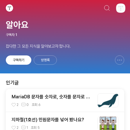
검색하기
티스토리
알아요
구독자
1
잡다한 그 모든 지식을 알아보고자 합니다.
구독하기
방명록
신고하기 레이어
열기
인기글
MariaDB 문자를 숫자로, 숫자를 문자로 변
환
2
0
조회
6
지하철(1호선) 민원문자를 넣어 봤나요?
2
1
조회
5