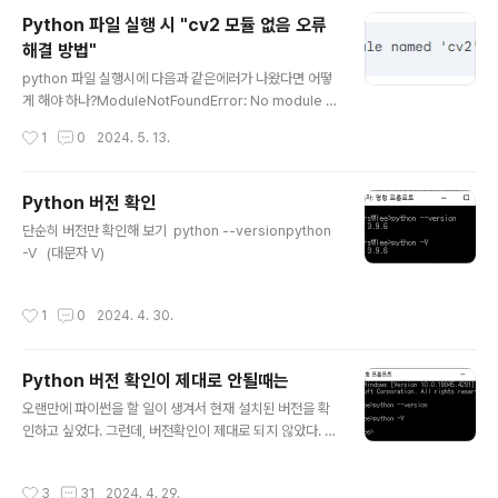
쉽게 공유할 수 있다는 장점이 있습니다. 디지털 배지의 장
Python 파일 실행 시 "cv2 모듈 없음 오류
점디지털 배지가 인기를 얻는 데에는 다음과 같은 몇 가지
해결 방법"
이유가 있습니다.온라인 학습 성과를 인증하는 효과적인
글 내용
방법: 디지털 배지는 온라인 강좌나 교육 프로그램을 수료
python 파일 실행시에 다음과 같은에러가 나왔다면 어떻
했다는 사실을 쉽게 증명할 수 있는 방법을 제공합니다. 이
게 해야 하나?ModuleNotFoundError: No module n
는 특히 전통적인 학력이 없는 사람들이 자신의 능력과 지
amed 'cv2' 오류 해석:이 오류는 Python 파일을 실
작성시간
1
0
2024. 5. 13.
식을 입증하는 데 도움이 될 수 있..
행하려고 할 때 'cv2'라는 모듈을 찾을 수 없다는 것을 의
미합니다.cv2는 OpenCV라는 이미지 처리 및 컴퓨터 비
전 라이브러리의 Python 바인딩입니다. 해결 방법: ope
Python 버전 확인
ncv-python 설치 가장 일반적인 해결 방법은 'opencv-
글 내용
단순히 버전만 확인해 보기 python --versionpython
python' 패키지를 설치하는 것입니다. 다음 명령을 사용
-V (대문자 V)
하여 설치할 수 있습니다. pip install opencv-python
작성시간
1
0
2024. 4. 30.
Python 버전 확인이 제대로 안될때는
글 내용
오랜만에 파이썬을 할 일이 생겨서 현재 설치된 버전을 확
인하고 싶었다. 그런데, 버전확인이 제대로 되지 않았다. 명
령 프롬프트에서 버전을 확인하려는데 아래 처럼 버전
이 안나온다면 환경변수의 설정을 확인해 보고 수정해 줘
작성시간
3
31
2024. 4. 29.
야 한다. 설정 → 시스템 → 정보 → 고급 시스템 설