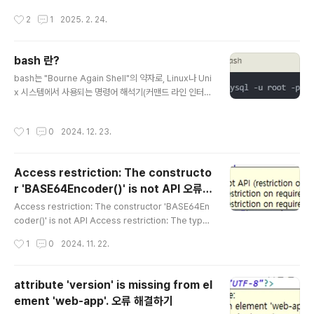
w" > "Preference" > "General" > "Content Type
작성시간
2
1
2025. 2. 24.
s"를 들어가서 Text 밑에 "Java Source File"을 클릭한
다. 처음이라면, Default encoding 에 아무것도 없
을 확율 99% 이다. "UTF-8"을 입력 후, Update 버튼
bash 란?
을 눌러주고, 적용 후, 닫으면 (Apply and Close) 된다.
글 내용
bash는 "Bourne Again Shell"의 약자로, Linux나 Uni
x 시스템에서 사용되는 명령어 해석기(커맨드 라인 인터페
이스)입니다. 쉽게 설명하자면:사용자가 컴퓨터에 텍스트
로 명령을 입력하면bash가 그 명령어를 해석해서컴퓨터
작성시간
1
0
2024. 12. 23.
가 이해할 수 있는 방식으로 전달하는 프로그램입니다bas
h라고 표시한 것은 그 명령어가 터미널(커맨드 창)에서 실
행되어야 하는 명령어라는 것 입니다.
Access restriction: The constructo
r 'BASE64Encoder()' is not API 오류
글 내용
해결하기
Access restriction: The constructor 'BASE64En
coder()' is not API Access restriction: The typ
e 'BASE64Encoder()' is not API java 프로젝트에
작성시간
1
0
2024. 11. 22.
서 위와 같은 오류가 발생하였다. JRE Library가 정상적
으로 지정되지 않은 경우라 판단하고,이클립스에서 프로젝
트를 선택하고 마우스 오른쪽 버튼을 클릭 후, 'Properie
attribute 'version' is missing from el
s' 메뉴를 선택왼쪽 항목들 중에서 'Java Build Path' 선
ement 'web-app'. 오류 해결하기
택Libraries 탭을 선택'JRE System Library'를 선택
글 내용