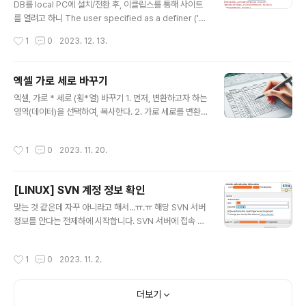
DB를 local PC에 설치/전환 후, 이클립스를 통해 사이트
를 열려고 하니 The user specified as a definer ('ro
ot'@'%') does not exist 오류가 발생하였다. 구글링 한
작성시간
1
0
2023. 12. 13.
결과, 권한 문제였다. 아래와 같이 입력 실행후, 정상작동을
확인 할 수 있었다. grant all on *.* to 'root'@'%' iden
tified by 'password' with grant option;
엑셀 가로 세로 바꾸기
글 내용
엑셀, 가로 * 세로 (횡*열) 바꾸기 1. 먼저, 변환하고자 하는
영역(데이터)을 선택하여, 복사한다. 2. 가로 세로를 변환
할 곳에 마우스를 위치 시킨 후, 선택하여 붙여넣기 를 선택
한다. 3. 우측 하단의 행/열 바꿈 을 선택한 후, 확인을 한
작성시간
1
0
2023. 11. 20.
다. 4. 행/열이 바꾸어졌음을 확인할 수 있다.
[LINUX] SVN 계정 정보 확인
글 내용
맞는 것 같은데 자꾸 아니라고 해서...ㅠ.ㅠ 해당 SVN 서버
정보를 안다는 전제하에 시작합니다. SVN 서버에 접속 후,
경로가 제대로 기억나면 다행이지만 그렇지 않다면 그냥
찾기를 합니다. 아래의 명령어를 통해서 "svnserve.con
작성시간
1
0
2023. 11. 2.
f" SVN 설정 파일을 찾습니다. find . -name "svnserv
e.conf" ./SVN_HOME/svn/repository/conf/svnse
rve.conf 위와 같은 응답을 보내 올건데요. 아래의 cd 명
더보기
령을 통해서 설정 파일이 위치한 폴더로 이동합니다. cd /