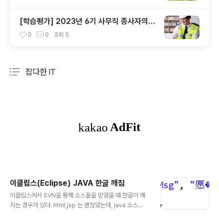
[학습평가] 2023년 6기 사무직 종사자의
안전관리(1) - 나
0
0
조회
5
잡다한 IT
분류 전체보기
주요 글 목록
이클립스(Eclipse) JAVA 한글 깨짐
글 내용
이클립스에서 SVN을 통해 소스들을 받았을 때 한글이 깨
지는 경우가 있다. html,jsp 는 괜찮았는데, java 소스
의 파일들이 깨졌다면, 이클립스의 메뉴에서 "Windo