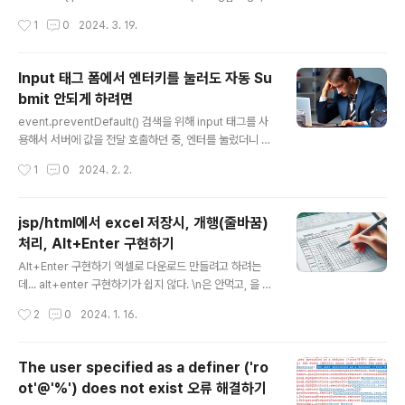
String s_val = "007"; // String -> int (문자를 숫자로)
작성시간
1
0
2024. 3. 19.
int i_val = 999; // int -> String (숫자를 문자로) int str
ToInt = Integer.parseInt(s_val); String intToStr = I
nteger.toString(i_val); System.out.println(strToIn
Input 태그 폼에서 엔터키를 눌러도 자동 Su
t); System.out.println(intToStr); } } 결과 7 999
bmit 안되게 하려면
글 내용
event.preventDefault() 검색을 위해 input 태그를 사
용해서 서버에 값을 전달 호출하던 중, 엔터를 눌렀더니 Su
bmit 이 자동 발생하게 되어 href 를 통해 이동하거나 , 창
작성시간
1
0
2024. 2. 2.
이 새로고침하여 실행되었다. 이거 안되게 막으려면... eve
nt.preventDefault() 를 사용한다. preventDefault 를
해석하면 "기본값 방지"이다. 즉, 이벤트에 대한 기본값 변
jsp/html에서 excel 저장시, 개행(줄바꿈)
경을 막겠다는 것이다. $('input[type="text"]').keydo
처리, Alt+Enter 구현하기
wn(function(e) { // input 태그의 text 타입에 키다운 이
글 내용
벤트라면 if (e.keyCode === 13) { // 엔터키 이벤트라
Alt+Enter 구현하기 엑셀로 다운로드 만들려고 하려는
면 e.preventDefault(); // submit을 막아라. }; });
데... alt+enter 구현하기가 쉽지 않다. \n은 안먹고, 을 하
니까 row가 한줄이 더 생긴다면 대신 이것을 사용하여 처
작성시간
2
0
2024. 1. 16.
리할 수 있다. ${row.학년} / \n ${row.이름} ${row.학
년} / ${row.이름} ${row.학년} / ${row.이름}
The user specified as a definer ('ro
ot'@'%') does not exist 오류 해결하기
글 내용