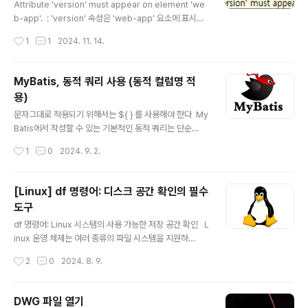
후, 'Remove' 버튼으로 제거'Add Library' 를 클릭하여
Attribute 'version' must appear on element 'we
'JRE System Library'를 다시 추가위의 절차대로 했더
b-app'. : 'version' 속성은 'web-app' 요소에 표시되
니 해결되네요.
어야 합니다. 라고 하는 군요. web-app 태그에 version
작성시간
1
1
2024. 11. 14.
="2.4" 추가하여 오류를 해결합니다.
MyBatis, 동적 쿼리 사용 (동적 컬럼명 적
용)
글 내용
문자그대로 적용되기 위해서는 ${ } 를 사용해야 한다 My
Batis에서 작성할 수 있는 기본적인 동적 쿼리는 단순
히 WHERE절에 파라미터를 적용한 방법이다. XML파일
작성시간
1
0
2024. 9. 2.
에서 SELECT ID="SEARCH" RESULTMAP="SEAR
CHVO" PARAMETERTYPE="MAP"> SELECT
* FROM EMPLOYEE WHERE #{PARAM1}
[Linux] df 명령어: 디스크 공간 확인의 필수
= #{PARAM2} SELECT> PARAM1 에서는 동적 컬럼
도구
명(MEMBER_ID)을 변수로 받고, PARAM2 는 해당 컬럼
글 내용
에 포함되는 데이터('TISTORY')를 받아 처리하고자 하였
df 명령어: Linux 시스템의 사용 가능한 저장 공간 확인 L
지만, 쿼리의 결과는 SELECT * FROM EMPLOYEE
inux 운영 체제는 여러 종류의 파일 시스템을 지원하
WHERE 'MEMBER_ID' = 'TISTO..
고, 각 파일 시스템은 자신의 특성과 용량을 가집니다. 하
작성시간
2
0
2024. 8. 9.
지만, 시스템 관리자가 이러한 정보를 확인할 수 있는 명령
어가 필요합니다. 이런 요구를 충족하는 명령어 중 하나
가 바로 `df` 명령어입니다. df 명령어란?df는 "disk fre
DWG 파일 열기
e"의 약자로, 리눅스 시스템의 디스크 사용량을 확인할 수