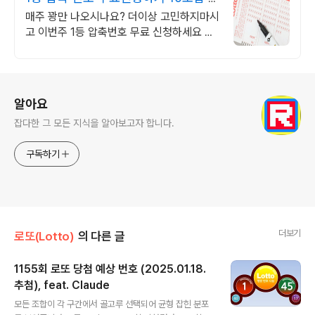
축번호무료신청하기
매주 꽝만 나오시나요? 더이상 고민하지마시
고 이번주 1등 압축번호 무료 신청하세요 지
금 신청하시면 1등 압축 추천 번호 서비스 무
료 발송해 드립니다
로그 정보
알아요
잡다한 그 모든 지식을 알아보고자 합니다.
구독하기
더보기
로또(Lotto)
의 다른 글
1155회 로또 당첨 예상 번호 (2025.01.18.
추첨), feat. Claude
글 내용
모든 조합이 각 구간에서 골고루 선택되어 균형 잡힌 분포