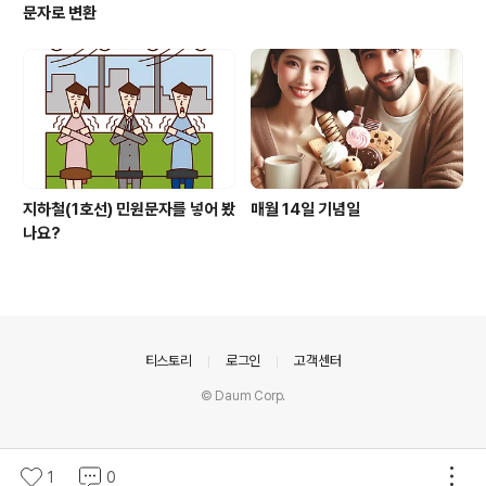
문자로 변환
지하철(1호선) 민원문자를 넣어 봤
매월 14일 기념일
나요?
의안내
티스토리
로그인
고객센터
© Daum Corp.
1
0