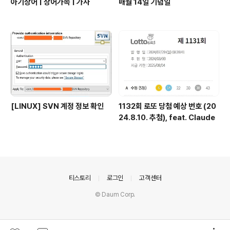
아기상어 | 상어가족 | 가사
매월 14일 기념일
[LINUX] SVN 계정 정보 확인
1132회 로또 당첨 예상 번호 (20
24.8.10. 추첨), feat. Claude
의안내
티스토리
로그인
고객센터
© Daum Corp.