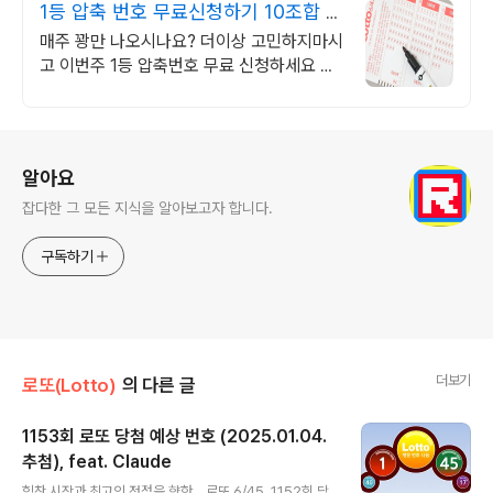
1등 압축 번호 무료신청하기 10조합 압
축번호무료신청하기
매주 꽝만 나오시나요? 더이상 고민하지마시
고 이번주 1등 압축번호 무료 신청하세요 지
금 신청하시면 1등 압축 추천 번호 서비스 무
료 발송해 드립니다
로그 정보
알아요
잡다한 그 모든 지식을 알아보고자 합니다.
구독하기
더보기
로또(Lotto)
의 다른 글
1153회 로또 당첨 예상 번호 (2025.01.04.
추첨), feat. Claude
글 내용
힘찬 시작과 최고의 정점을 향한 로또 6/45, 1152회 당