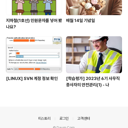
지하철(1호선) 민원문자를 넣어 봤
매월 14일 기념일
나요?
[LINUX] SVN 계정 정보 확인
[학습평가] 2023년 6기 사무직
종사자의 안전관리(1) - 나
의안내
티스토리
로그인
고객센터
© Daum Corp.