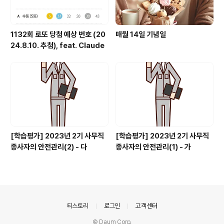
1132회 로또 당첨 예상 번호 (20
매월 14일 기념일
24.8.10. 추첨), feat. Claude
[학습평가] 2023년 2기 사무직
[학습평가] 2023년 2기 사무직
종사자의 안전관리(2) - 다
종사자의 안전관리(1) - 가
의안내
티스토리
로그인
고객센터
© Daum Corp.