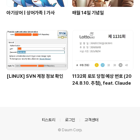
아기상어 | 상어가족 | 가사
매월 14일 기념일
[LINUX] SVN 계정 정보 확인
1132회 로또 당첨 예상 번호 (20
24.8.10. 추첨), feat. Claude
의안내
티스토리
로그인
고객센터
© Daum Corp.