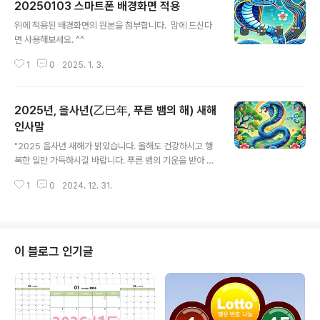
20250103 스마트폰 배경화면 적용
글 내용
위에 적용된 배경화면의 원본을 첨부합니다. 맘에 드신다
면 사용해보세요. ^^
1
0
2025. 1. 3.
2025년, 을사년(乙巳年, 푸른 뱀의 해) 새해
인사말
글 내용
"2025 을사년 새해가 밝았습니다. 올해도 건강하시고 행
복한 일만 가득하시길 바랍니다. 푸른 뱀의 기운을 받아 모
든 소원 이루시길 기원합니다." "다사다난했던 한 해가 저
1
0
2024. 12. 31.
물고 새로운 해가 밝았네요. 2025년에는 더욱 건강하시
고 웃음 가득한 날들 되시길 바랍니다. 항상 응원하고 있습
니다!" "을사년 새해가 밝아옵니다. 지혜로운 뱀의 해를 맞
아 더욱 현명하고 지혜로운 한 해 되시길 바랍니다.
올 한 해도 행복하고 즐거운 일만 가득하시길 기원합니다."
이 블로그 인기글
"새해 복 많이 받으세요! 올해는 더욱 건승하시고 소망하시
는 모든 일 이루시길 바랍니다. 늘 건강하시고 웃음이 끊이
지 않는 한 해 되세요." "2025년 희망찬 새해가 밝았습니
다. 뱀처럼 지혜롭고 영리한 한 해 보내시길 바랍니다. 가정
에 늘 행복과 사랑이 가..