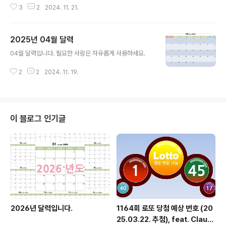
3
2
2024. 11. 21.
양성: 다양한 브랜드, 스타일, 시대의 옷을 만날 수 있습니
다.유니크함: 남들과 똑같은 옷을 입기 싫어하는 사람들에
게 매력적입니다.가성비: 새 옷에 비해 저렴하게 구매할 수
2025년 04월 달력
있습니다.환경친화적: 새 옷 생산으로 인한 환경 오염을 줄
글 내용
일 수 있습니다.구매처: 구제 샵, 온라인 구제 마켓 등보세
04월 달력입니다. 필요한 사람은 자유롭게 사용하세요.
(普稅)뜻: 관세를 면제받는 의류를 뜻합니다.특징:저렴한
가격: 관세를 내지 않기 때문에 일반 브랜드 옷보다 저렴합
2
2
2024. 11. 19.
니다.빠른 트렌드 반영: 최신 유행을 빠르게 반영한 디자인
의 옷을 많이 찾아볼 수 있습니다.대량 생산: 대량으로 생산
되기 때문에..
이 블로그 인기글
2026년 달력입니다.
1164회 로또 당첨 예상 번호 (20
25.03.22. 추첨), feat. Claud