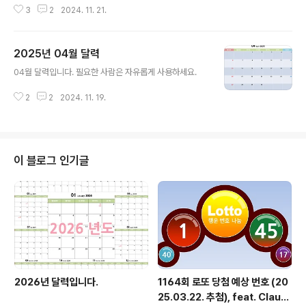
3
2
2024. 11. 21.
양성: 다양한 브랜드, 스타일, 시대의 옷을 만날 수 있습니
다.유니크함: 남들과 똑같은 옷을 입기 싫어하는 사람들에
게 매력적입니다.가성비: 새 옷에 비해 저렴하게 구매할 수
2025년 04월 달력
있습니다.환경친화적: 새 옷 생산으로 인한 환경 오염을 줄
글 내용
일 수 있습니다.구매처: 구제 샵, 온라인 구제 마켓 등보세
04월 달력입니다. 필요한 사람은 자유롭게 사용하세요.
(普稅)뜻: 관세를 면제받는 의류를 뜻합니다.특징:저렴한
가격: 관세를 내지 않기 때문에 일반 브랜드 옷보다 저렴합
2
2
2024. 11. 19.
니다.빠른 트렌드 반영: 최신 유행을 빠르게 반영한 디자인
의 옷을 많이 찾아볼 수 있습니다.대량 생산: 대량으로 생산
되기 때문에..
이 블로그 인기글
2026년 달력입니다.
1164회 로또 당첨 예상 번호 (20
25.03.22. 추첨), feat. Claud